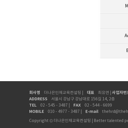
M
A
회사명
대표
사업자번
더나은인재교육컨설팅 |
최유연 |
ADDRESS
서울시 강남구 강남대로 156길 14, 2층
TEL
FAX
02 - 545 - 3487 |
02 - 544 - 6699
MOBILE
E-mail
010 - 4977 - 3487 |
thehrd@theh
Copyright © 더나은인재교육컨설팅 | Better talented person