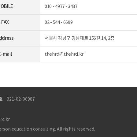
OBILE
010 - 4977 - 3487
FAX
02 - 544 - 6699
ddress
서울시 강남구 강남대로 156길 14, 2층
E-mail
thehrd@thehrd.kr
호
321-02-00987
rd.kr
 education consulting. All rights reserved.