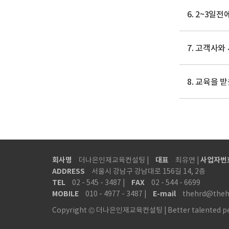
6. 2~3일
7. 고객사와
8. 교육을 
회사명
대표
사업자번
더나은인재교육컨설팅 |
최유연 |
ADDRESS
서울시 강남구 강남대로 156길 14, 2층
TEL
FAX
02 - 545 - 3487 |
02 - 544 - 6699
MOBILE
E-mail
010 - 4977 - 3487 |
thehrd@theh
Copyright © 더나은인재교육컨설팅 | Better talented person